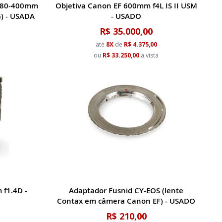
R 80-400mm
Objetiva Canon EF 600mm f4L IS II USM
G) - USADA
- USADO
R$ 35.000,00
até
8X
de
R$ 4.375,00
a
ou
R$ 33.250,00
a vista
 f1.4D -
Adaptador Fusnid CY-EOS (lente
Contax em câmera Canon EF) - USADO
R$ 210,00