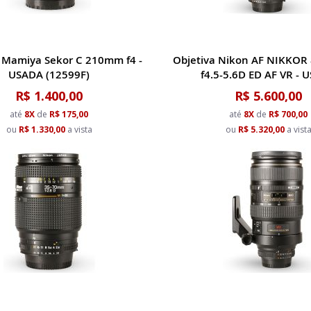
a Mamiya Sekor C 210mm f4 -
Objetiva Nikon AF NIKKO
USADA (12599F)
f4.5-5.6D ED AF VR - 
R$ 1.400,00
R$ 5.600,00
até
8X
de
R$ 175,00
até
8X
de
R$ 700,00
ou
R$ 1.330,00
a vista
ou
R$ 5.320,00
a vist