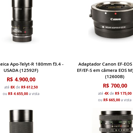
Leica Apo-Telyt-R 180mm f3.4 -
Adaptador Canon EF-EOS 
USADA (12592F)
EF/EF-S em câmera EOS M
(12600B)
R$ 4.900,00
R$ 700,00
até
8X
de
R$ 612,50
até
4X
de
R$ 175,00
ou
R$ 4.655,00
a vista
ou
R$ 665,00
a vista