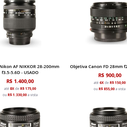
 Nikon AF NIKKOR 28-200mm
Objetiva Canon FD 28mm f2
f3.5-5.6D - USADO
R$ 900,00
R$ 1.400,00
até
6X
de
R$ 150,00
até
8X
de
R$ 175,00
ou
R$ 855,00
a vista
ou
R$ 1.330,00
a vista