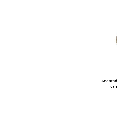
Adaptad
câ