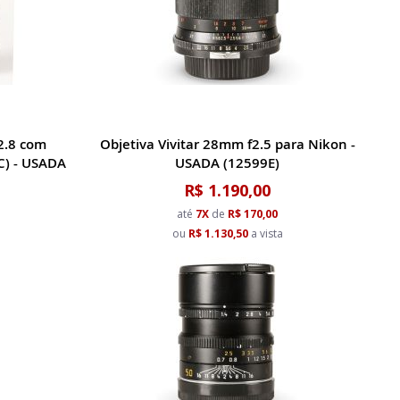
2.8 com
Objetiva Vivitar 28mm f2.5 para Nikon -
C) - USADA
USADA (12599E)
R$ 1.190,00
até
7X
de
R$ 170,00
a
ou
R$ 1.130,50
a vista