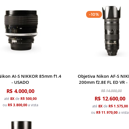
-10%
Nikon AI-S NIKKOR 85mm f1.4
Objetiva Nikon AF-S NI
- USADO
200mm f2.8E FL ED VR 
R$ 4.000,00
R$ 14.000,00
R$ 12.600,00
até
8X
de
R$ 500,00
ou
R$ 3.800,00
a vista
até
8X
de
R$ 1.575,00
ou
R$ 11.970,00
a vista