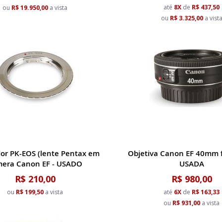
até
8X
de
R$ 437,50
ou
R$ 19.950,00
a vista
ou
R$ 3.325,00
a vist
or PK-EOS (lente Pentax em
Objetiva Canon EF 40mm f
mera Canon EF - USADO
USADA
R$ 210,00
R$ 980,00
ou
R$ 199,50
a vista
até
6X
de
R$ 163,33
ou
R$ 931,00
a vista