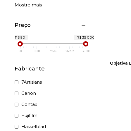
Mostre mais
Preço
R$ 90
R$ 35 000
90
8 818
17 545
26 273
35 000
Objetiva 
Fabricante
7Artisians
Canon
Contax
Fujifilm
Hasselblad