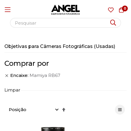
0
Pular
para
Objetivas para Câmeras Fotográficas (Usadas)
o
conteúdo
Comprar por
Encaixe
Mamiya RB67
Limpar
Definir
Direção
Decrescente