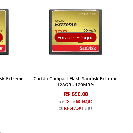
Decrescent
Fora de estoque
isk Extreme
Cartão Compact Flash Sandisk Extreme
128GB - 120MB/s
R$ 650,00
até
4X
de
R$ 162,50
ou
R$ 617,50
a vista