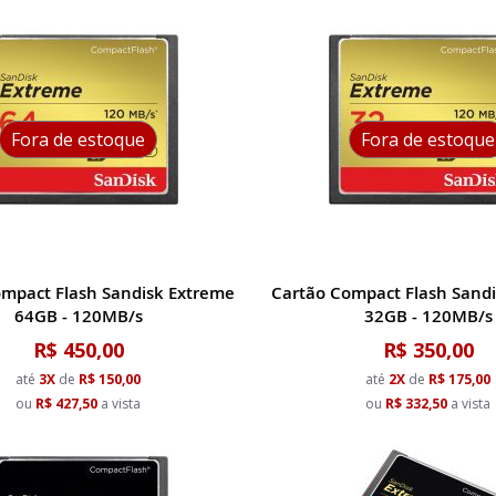
Fora de estoque
Fora de estoque
ompact Flash Sandisk Extreme
Cartão Compact Flash Sand
64GB - 120MB/s
32GB - 120MB/s
R$ 450,00
R$ 350,00
até
3X
de
R$ 150,00
até
2X
de
R$ 175,00
ou
R$ 427,50
a vista
ou
R$ 332,50
a vista