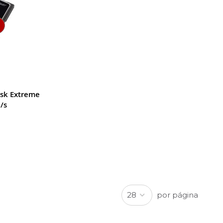
isk Extreme
/s
por página