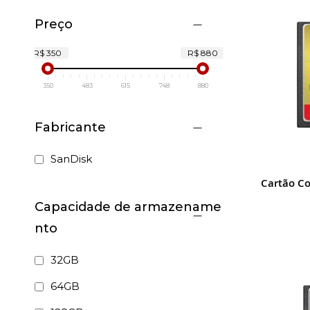
Preço
R$ 350
R$ 880
350
483
615
748
880
Fabricante
SanDisk
Cartão C
Capacidade de armazename
nto
32GB
64GB