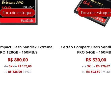
Fora de estoque
Fora de estoque
ompact Flash Sandisk Extreme
Cartão Compact Flash Sand
RO 128GB - 160MB/s
PRO 64GB - 160MB
R$ 880,00
R$ 530,00
até
5X
de
R$ 176,00
até
3X
de
R$ 176,67
ou
R$ 836,00
a vista
ou
R$ 503,50
a vista