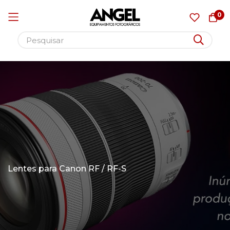
0
Pular
para
o
conteúdo
Lentes para Canon RF / RF-S