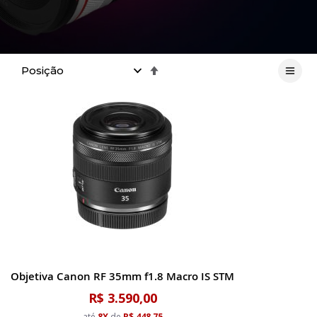
Definir
Direção
Decrescente
Objetiva Canon RF 35mm f1.8 Macro IS STM
R$ 3.590,00
até
8X
de
R$ 448,75