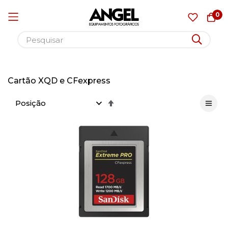
0
Pular
para
Cartão XQD e CFexpress
o
Definir
conteúdo
Direção
Decrescente