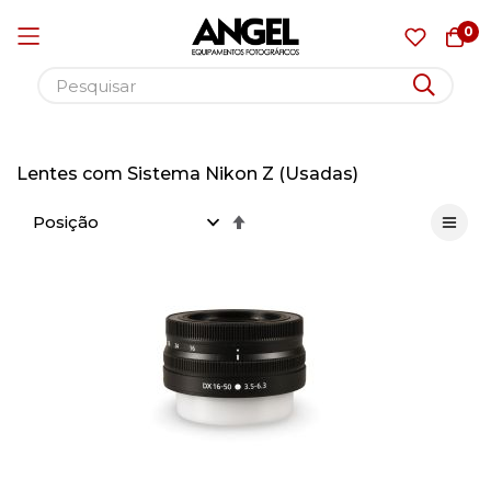
0
Pular
para
Lentes com Sistema Nikon Z (Usadas)
o
Definir
conteúdo
Direção
Decrescente