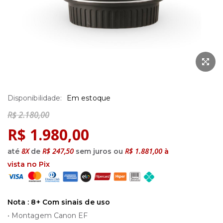
Saltar
Em estoque
para
o
R$ 2.180,00
início
R$ 1.980,00
da
8X
R$ 247,50
R$ 1.881,00
até
de
sem juros ou
à
Galeria
vista no Pix
de
imagens
Nota : 8+ Com sinais de uso
• Montagem Canon EF