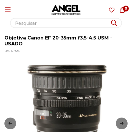
0
Objetiva Canon EF 20-35mm f3.5-4.5 USM -
Pular
USADO
para
SKU
12453B
o
Pular
conteúdo
para
o
final
da
Galeria
de
imagens