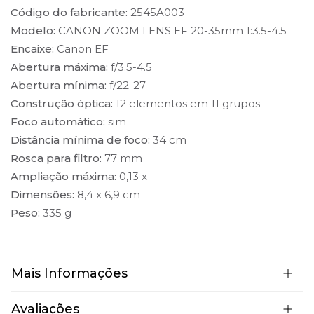
Código do fabricante:
2545A003
Modelo:
CANON ZOOM LENS EF 20-35mm 1:3.5-4.5
Encaixe:
Canon EF
Abertura máxima:
f/3.5-4.5
Abertura mínima:
f/22-27
Construção óptica:
12 elementos em 11 grupos
Foco automático:
sim
Distância mínima de foco:
34 cm
Rosca para filtro:
77 mm
Ampliação máxima:
0,13 x
Dimensões:
8,4 x 6,9 cm
Peso:
335 g
Mais Informações
Avaliações