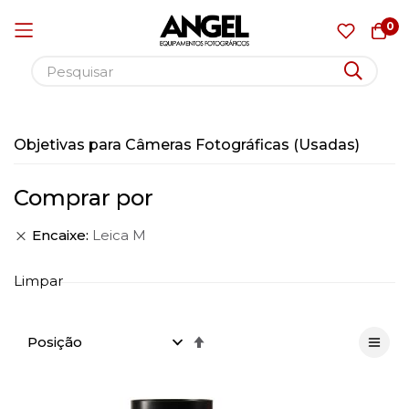
0
Pular
para
Objetivas para Câmeras Fotográficas (Usadas)
o
conteúdo
Comprar por
Encaixe
Leica M
Limpar
Definir
Direção
Decrescente