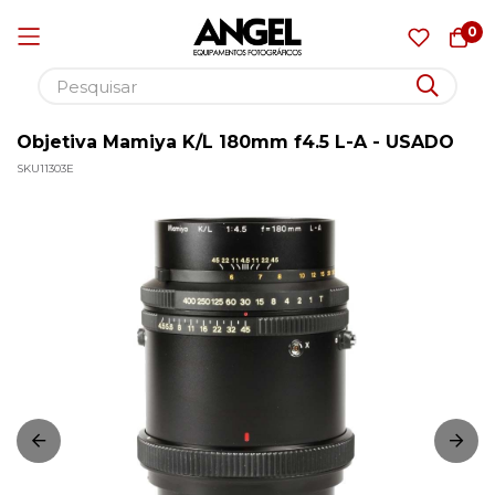
0
Objetiva Mamiya K/L 180mm f4.5 L-A - USADO
Pular
SKU
11303E
para
Pular
o
para
conteúdo
o
final
da
Galeria
de
imagens