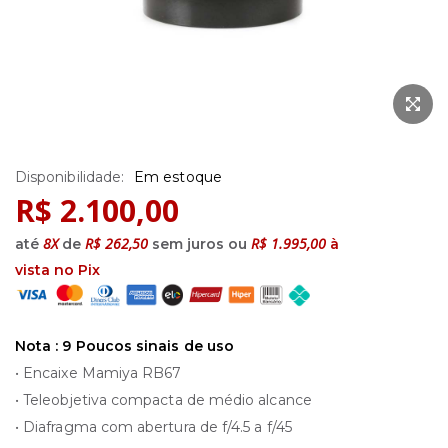
Saltar
Em estoque
para
R$ 2.100,00
o
início
8X
R$ 262,50
R$ 1.995,00
até
de
sem juros ou
à
da
vista no Pix
Galeria
de
imagens
Nota : 9 Poucos sinais de uso
• Encaixe Mamiya RB67
• Teleobjetiva compacta de médio alcance
• Diafragma com abertura de f/4.5 a f/45