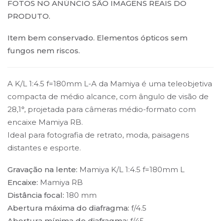
FOTOS NO ANÚNCIO SÃO IMAGENS REAIS DO
PRODUTO.
Item bem conservado. Elementos ópticos sem
fungos nem riscos.
A K/L 1:4.5 f=180mm L-A da Mamiya é uma teleobjetiva
compacta de médio alcance, com ângulo de visão de
28,1°, projetada para câmeras médio-formato com
encaixe Mamiya RB.
Ideal para fotografia de retrato, moda, paisagens
distantes e esporte.
Gravação na lente:
Mamiya K/L 1:4.5 f=180mm L
Encaixe:
Mamiya RB
Distância focal:
180 mm
Abertura máxima do diafragma:
f/4.5
Abertura mínima do diafragma:
f/45