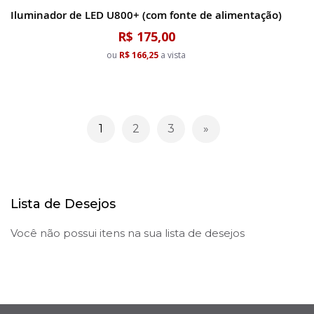
Iluminador de LED U800+ (com fonte de alimentação)
R$ 175,00
ou
R$ 166,25
a vista
Página
1
2
3
Você esta lendo a pagina
Página
Página
Página
Continuar
Lista de Desejos
Você não possui itens na sua lista de desejos