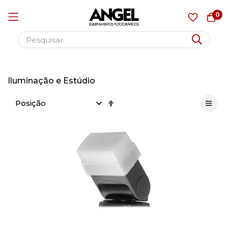
0
Pular
para
Iluminação e Estúdio
o
Definir
conteúdo
Direção
Decrescente