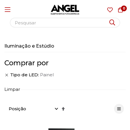
0
Pular
para
Iluminação e Estúdio
o
conteúdo
Comprar por
Tipo de LED
Painel
Limpar
Definir
Direção
Decrescente