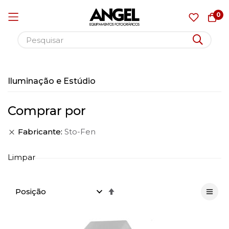
0
Pular
para
Iluminação e Estúdio
o
conteúdo
Comprar por
Fabricante
Sto-Fen
Limpar
Definir
Direção
Decrescente