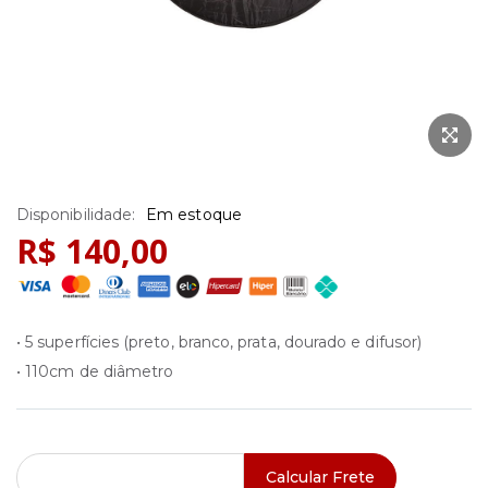
Saltar
Em estoque
para
R$ 140,00
o
início
da
Galeria
• 5 superfícies (preto, branco, prata, dourado e difusor)
de
• 110cm de diâmetro
imagens
Calcular Frete