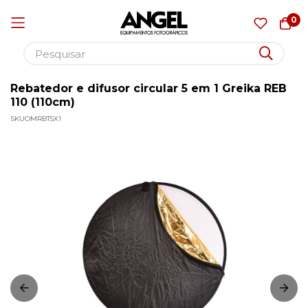
0
Rebatedor e difusor circular 5 em 1 Greika REB
Pular
110 (110cm)
para
SKU
OMRBT5X1
o
Pular
conteúdo
para
o
final
da
Galeria
de
imagens