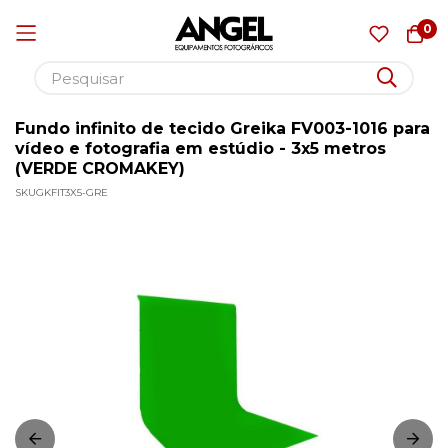
0
Fundo infinito de tecido Greika FV003-1016 para
Pular
vídeo e fotografia em estúdio - 3x5 metros
para
(VERDE CROMAKEY)
o
SKU
GKFIT3X5-GRE
conteúdo
Pular
para
o
final
da
Galeria
de
imagens