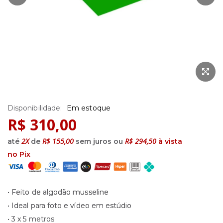
Saltar
Em estoque
para
R$ 310,00
o
início
2X
R$ 155,00
R$ 294,50
até
de
sem juros ou
à vista
da
no Pix
Galeria
de
imagens
• Feito de algodão musseline
• Ideal para foto e vídeo em estúdio
• 3 x 5 metros