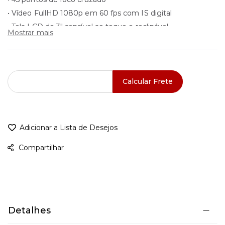
• Vídeo FullHD 1080p em 60 fps com IS digital
• Tela LCD de 3" sensível ao toque e reclinável
Mostrar mais
• Dual Pixel CMOS AF e Movie Servo AF
• ISO nativo de 40000 (expansível a 102400)
• Até 6,5 disparos por segundo, Time Lapse e vídeo HDR
• GPS, Bluetooth, WiFi e NFC
Calcular Frete
• Resistente à poeira e água
• Acompanha empunhadura de bateria BG-E21
Adicionar a Lista de Desejos
Compartilhar
Detalhes