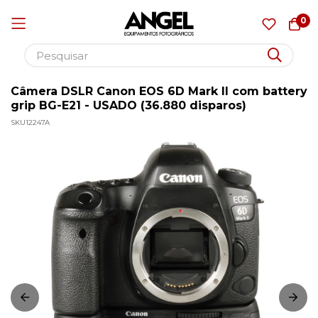
0
Câmera DSLR Canon EOS 6D Mark II com battery
Pular
grip BG-E21 - USADO (36.880 disparos)
para
SKU
12247A
o
Pular
conteúdo
para
o
final
da
Galeria
de
imagens