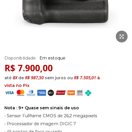
Saltar
Em estoque
para
R$ 7.900,00
o
início
8X
R$ 987,50
R$ 7.505,01
até
de
sem juros ou
à
da
vista no Pix
Galeria
de
imagens
Nota : 9+ Quase sem sinais de uso
• Sensor Fullframe CMOS de 26,2 megapixels
• Processador de imagem DIGIC 7
• 45 pontos de foco cruzado