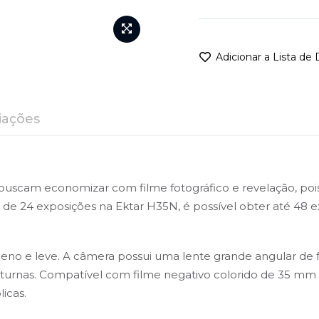
• Visor óptico
Adicionar a Lista de
iações
 buscam economizar com filme fotográfico e revelação, po
me de 24 exposições na Ektar H35N, é possível obter até 48
o e leve. A câmera possui uma lente grande angular de foc
turnas. Compatível com filme negativo colorido de 35 mm 
icas.