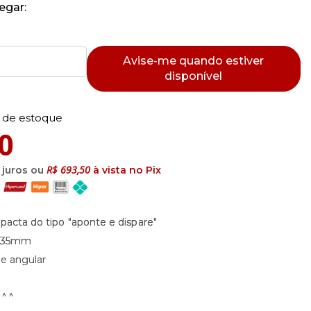
egar:
Avise-me quando estiver
disponível
 de estoque
0
R$ 693,50
juros ou
à vista no Pix
acta do tipo "aponte e dispare"
e 35mm
de angular
AAA