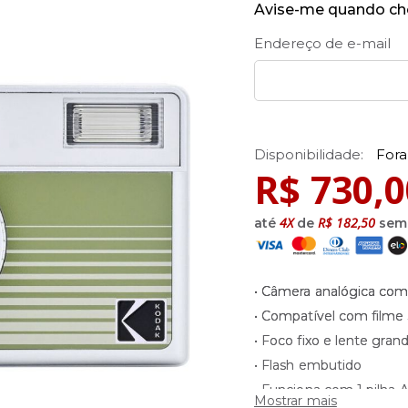
Avise-me quando ch
Endereço de e-mail
Fora
R$ 730,0
4X
R$ 182,50
até
de
sem 
• Câmera analógica comp
• Compatível com film
• Foco fixo e lente gran
• Flash embutido
• Funciona com 1 pilha 
Mostrar mais