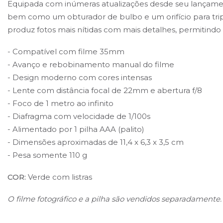
Equipada com inúmeras atualizações desde seu lançamento 
bem como um obturador de bulbo e um orifício para tripé
produz fotos mais nítidas com mais detalhes, permitind
- Compatível com filme 35mm
- Avanço e rebobinamento manual do filme
- Design moderno com cores intensas
- Lente com distância focal de 22mm e abertura f/8
- Foco de 1 metro ao infinito
- Diafragma com velocidade de 1/100s
- Alimentado por 1 pilha AAA (palito)
- Dimensões aproximadas de 11,4 x 6,3 x 3,5 cm
- Pesa somente 110 g
COR:
Verde com listras
O filme fotográfico e a pilha são vendidos separadamente.