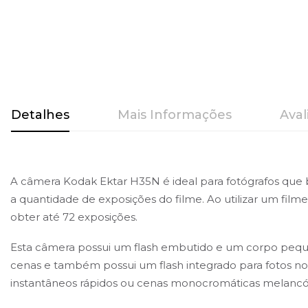
Saltar
para
o
Detalhes
Mais Informações
Aval
início
da
Galeria
de
A câmera Kodak Ektar H35N é ideal para fotógrafos que
imagens
a quantidade de exposições do filme. Ao utilizar um fil
obter até 72 exposições.
Esta câmera possui um flash embutido e um corpo pequen
cenas e também possui um flash integrado para fotos no
instantâneos rápidos ou cenas monocromáticas melancól