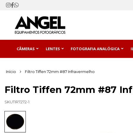
CÂMERAS
LENTES
FOTOGRAFIA ANALÓGICA
Início
Filtro Tiffen 72mm #87 Infravermelho
Filtro Tiffen 72mm #87 In
SKU
TIR7272-1
Pular
para
o