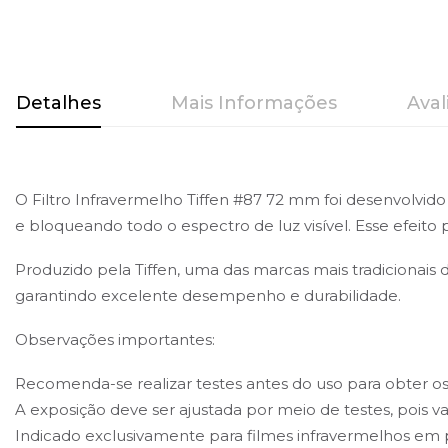
Saltar
para
Detalhes
Mais Informações
Aval
o
início
da
Galeria
O Filtro Infravermelho Tiffen #87 72 mm foi desenvolvi
de
e bloqueando todo o espectro de luz visível. Esse efeito p
imagens
Produzido pela Tiffen, uma das marcas mais tradicionais d
garantindo excelente desempenho e durabilidade.
Observações importantes:
Recomenda-se realizar testes antes do uso para obter os
A exposição deve ser ajustada por meio de testes, pois v
Indicado exclusivamente para filmes infravermelhos em pr