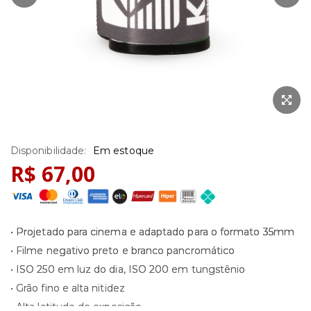
Saltar
Em estoque
para
R$ 67,00
o
início
da
Galeria
• Projetado para cinema e adaptado para o formato 35mm
de
• Filme negativo preto e branco pancromático
imagens
• ISO 250 em luz do dia, ISO 200 em tungstênio
• Grão fino e alta nitidez
• Alta latitude de exposição