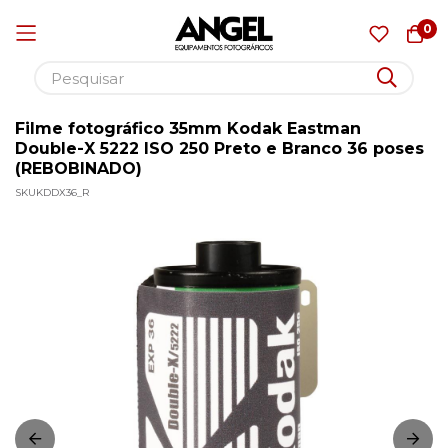
0
Filme fotográfico 35mm Kodak Eastman
Pular
Double-X 5222 ISO 250 Preto e Branco 36 poses
para
(REBOBINADO)
o
SKU
KDDX36_R
conteúdo
Pular
para
o
final
da
Galeria
de
imagens