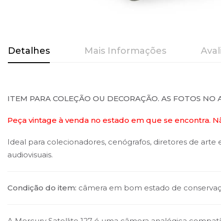
Saltar
para
Detalhes
Mais Informações
Aval
o
início
da
Galeria
ITEM PARA COLEÇÃO OU DECORAÇÃO. AS FOTOS NO 
de
imagens
Peça vintage à venda no estado em que se encontra. N
Ideal para colecionadores, cenógrafos, diretores de art
audiovisuais.
Condição do item:
câmera em bom estado de conservação
A Mercury Satellite 127 é uma câmera analógica compatí