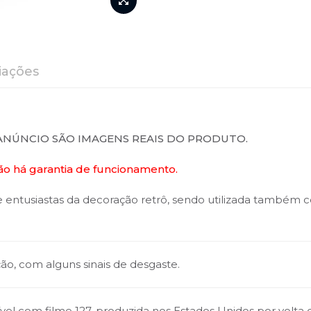
iações
ANÚNCIO SÃO IMAGENS REAIS DO PRODUTO.
ão há garantia de funcionamento.
e e entusiastas da decoração retrô, sendo utilizada també
, com alguns sinais de desgaste.
vel com filme 127, produzida nos Estados Unidos por volta