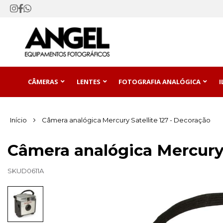
CÂMERAS
LENTES
FOTOGRAFIA ANALÓGICA
Início
Câmera analógica Mercury Satellite 127 - Decoração
Câmera analógica Mercury 
SKU
D0611A
Pular
para
o