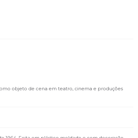
m como objeto de cena em teatro, cinema e produções
 de 1964. Feita em plástico moldado e com decoração