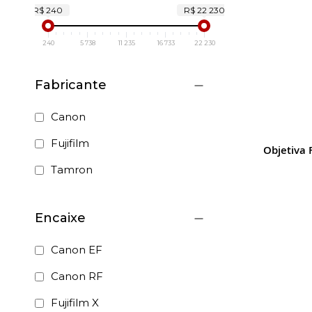
R$ 240
R$ 22 230
240
5 738
11 235
16 733
22 230
Fabricante
Canon
Fujifilm
Objetiva 
Tamron
Encaixe
Canon EF
Canon RF
Fujifilm X