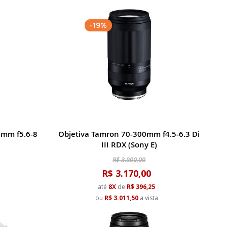
Decrescent
-19%
0mm f5.6-8
Objetiva Tamron 70-300mm f4.5-6.3 Di
III RDX (Sony E)
R$ 3.900,00
R$ 3.170,00
a
até
8X
de
R$ 396,25
ou
R$ 3.011,50
a vista