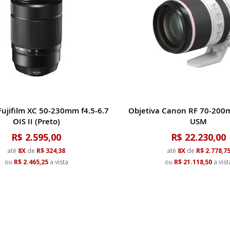
Fujifilm XC 50-230mm f4.5-6.7
Objetiva Canon RF 70-200m
OIS II (Preto)
USM
R$ 2.595,00
R$ 22.230,00
até
8X
de
R$ 324,38
até
8X
de
R$ 2.778,7
ou
R$ 2.465,25
a vista
ou
R$ 21.118,50
a vist