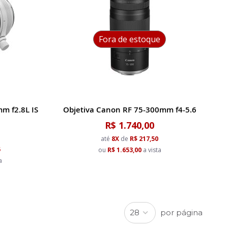
Fora de estoque
m f2.8L IS
Objetiva Canon RF 75-300mm f4-5.6
R$ 1.740,00
até
8X
de
R$ 217,50
5
ou
R$ 1.653,00
a vista
a
por página