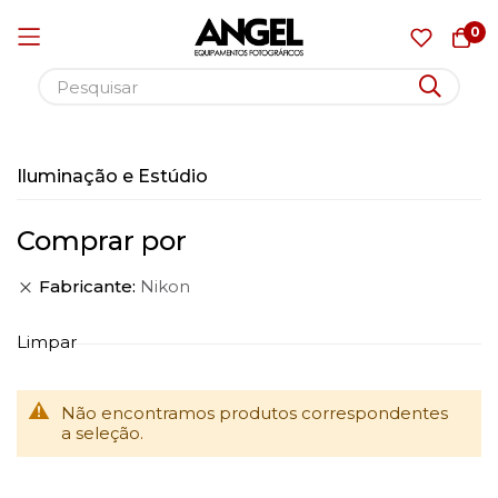
0
Pular
para
Iluminação e Estúdio
o
conteúdo
Comprar por
Fabricante
Nikon
Limpar
Não encontramos produtos correspondentes
a seleção.