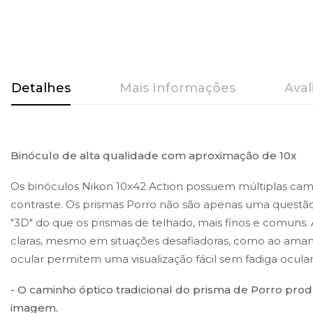
Saltar
para
o
Detalhes
Mais Informações
Aval
início
da
Galeria
de
Binóculo de alta qualidade com aproximação de 10x
imagens
Os binóculos Nikon 10x42 Action possuem múltiplas camad
contraste. Os prismas Porro não são apenas uma questã
"3D" do que os prismas de telhado, mais finos e comuns.
claras, mesmo em situações desafiadoras, como ao amanhe
ocular permitem uma visualização fácil sem fadiga ocula
- O caminho óptico tradicional do prisma de Porro prod
imagem.