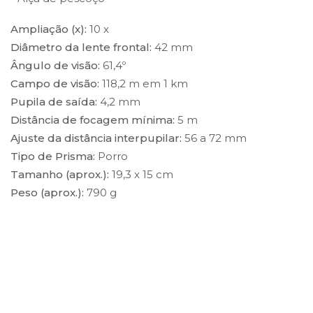
Ampliação (x):
10 x
Diâmetro da lente frontal:
42 mm
Ângulo de visão:
61,4º
Campo de visão:
118,2 m em 1 km
Pupila de saída:
4,2 mm
Distância de focagem mínima:
5 m
Ajuste da distância interpupilar:
56 a 72 mm
Tipo de Prisma:
Porro
Tamanho (aprox.):
19,3 x 15 cm
Peso (aprox.):
790 g