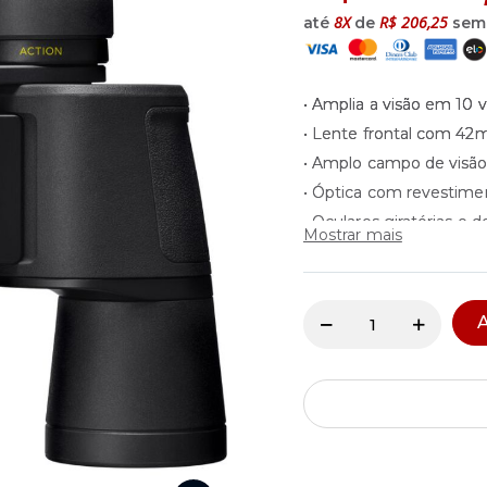
8X
R$ 206,25
até
de
sem 
• Amplia a visão em 10 
• Lente frontal com 4
• Amplo campo de visã
• Óptica com revestimen
• Oculares giratórias e d
Mostrar mais
• Carcaça de alumínio r
• Adaptável em tripé*
A