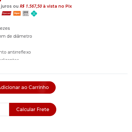
R$ 1.567,50
juros ou
à vista no Pix
vezes
2mm de diâmetro
o
to antirreflexo
eslizantes
evestida de borracha
dicionar ao Carrinho
Calcular Frete