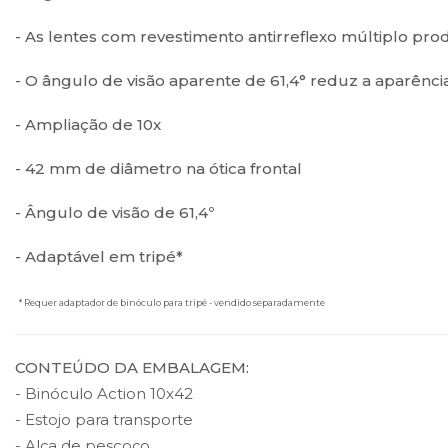
- As lentes com revestimento antirreflexo múltiplo pr
- O ângulo de visão aparente de 61,4° reduz a aparênc
- Ampliação de 10x
- 42 mm de diâmetro na ótica frontal
- Ângulo de visão de 61,4º
- Adaptável em tripé*
* Requer adaptador de binóculo para tripé - vendido separadamente
CONTEÚDO DA EMBALAGEM:
- Binóculo Action 10x42
- Estojo para transporte
- Alça de pescoço