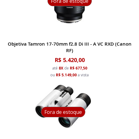
Fora de estoque
Objetiva Tamron 17-70mm f2.8 Di III - A VC RXD (Canon
RF)
R$ 5.420,00
até
8X
de
R$ 677,50
ou
R$ 5.149,00
a vista
Fora de estoque