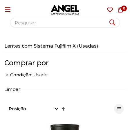
0
Pular
para
Lentes com Sistema Fujifilm X (Usadas)
o
conteúdo
Comprar por
Condição
Usado
Limpar
Definir
Direção
Decrescente