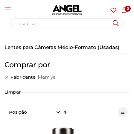
0
Pular
para
Lentes para Câmeras Médio-Formato (Usadas)
o
conteúdo
Comprar por
Fabricante
Mamiya
Limpar
Definir
Direção
Decrescente