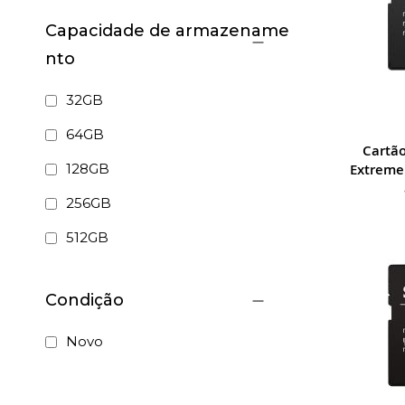
Capacidade de armazename
nto
32GB
64GB
Cartã
128GB
Extreme
256GB
512GB
Condição
Novo