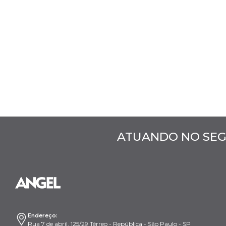
ATUANDO NO SEG
Endereço:
Rua 7 de abril, 125/29 Térreo - República - São Paulo - SP