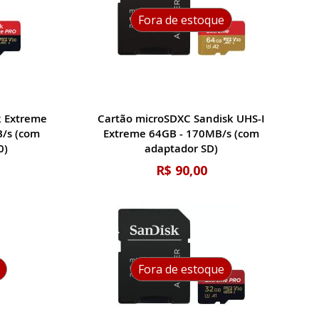
Fora de estoque
k Extreme
Cartão microSDXC Sandisk UHS-I
/s (com
Extreme 64GB - 170MB/s (com
0)
adaptador SD)
R$ 90,00
Fora de estoque