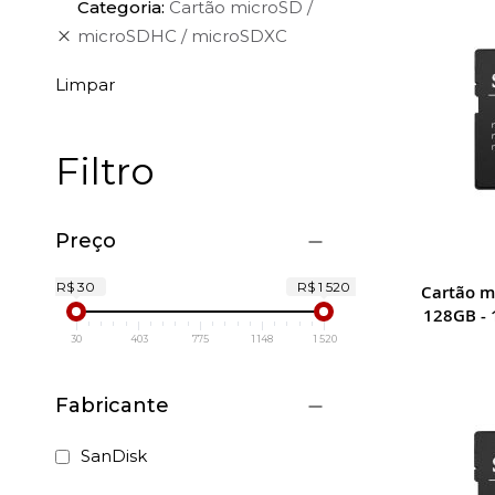
Categoria
Cartão microSD /
microSDHC / microSDXC
Limpar
Filtro
Preço
R$ 30
R$ 1 520
Cartão m
128GB - 
30
403
775
1 148
1 520
Fabricante
SanDisk