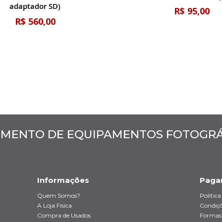
adaptador SD)
R$ 95,00
R$ 560,00
MENTO DE EQUIPAMENTOS FOTOGRÁF
Informações
Paga
Quem Somos?
Polític
A Loja Física
Condiçõ
Compra de Usados
Formas