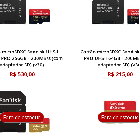
o microSDXC Sandisk UHS-I
Cartão microSDXC Sandis
 PRO 256GB - 200MB/s (com
PRO UHS-I 64GB - 200MB
adaptador SD) (v30)
adaptador SD) (V3
R$ 530,00
R$ 215,00
Fora de estoque
Fora de estoque